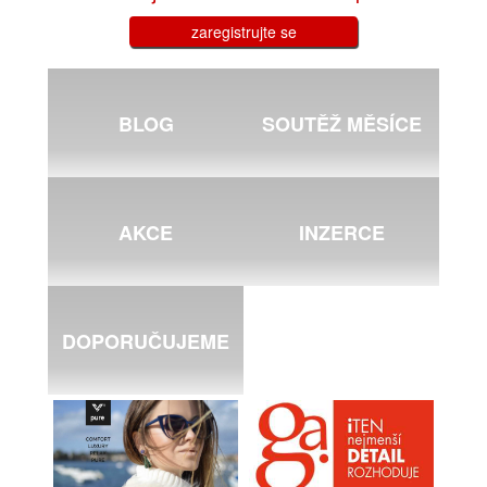
zaregistrujte se
BLOG
SOUTĚŽ MĚSÍCE
AKCE
INZERCE
DOPORUČUJEME