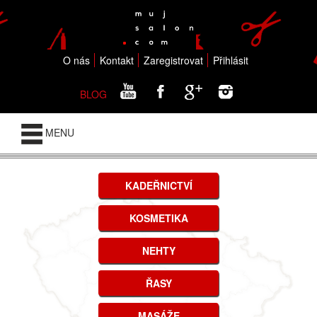
O nás
Kontakt
Zaregistrovat
Přihlásit
BLOG
MENU
KADEŘNICTVÍ
KOSMETIKA
NEHTY
ŘASY
MASÁŽE