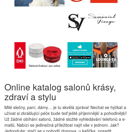
Online katalog salonů krásy,
zdraví a stylu
Milé slečny, paní, dámy… je tu skvělá zpráva! Nechat se hýčkat a
užívat si zkrášlující péče bude teď ještě příjemnější a pohodlnější!
Už žádné obíhání salonů, žádné složité vyhledávání telefonů a e-
mailů. Nabízí se jedinečná příležitost najít vše v jednom. Jak?
Jednoduše: stačí se v pohodlí domova, u kafíčka, posadit