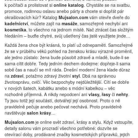
k počítači a prolistovat si
online katalog
. Chystáte se na svatbu,
promoce, rodinnou oslavu anebo párty a chcete si dopřát pár
okrašlovacích kúr? Katalog
Mujsalon.com
vám otevře dveře do
kadeřnictví
, můžete zajít na
masáže
, samozřejmě nechybí ani
kosmetika
, to všechno na jednom místě. Nač ztrácet čas složitým
hledáním – buďte chytré, svůj ušetřený čas jistě využijete jinde…
Každá žena chce být krásná, to platí už odnepaměti. Samozřejmě
že se v průběhu věků pohled na ženskou krásu výrazně proměnil,
ale jedno zůstalo: žena bude působit zdravě a mladě, bude-li se
sama cítit dobře. Tedy jedním dechem dodejme: dopřeje-li sama
sobě čas a naučí se mít ráda. Dnešní moderní žena klade důraz
na
zdraví
, potažmo zdravý životní
styl
. Dbá na správnou
životosprávu, cvičí. Věc bezpochyby nejdůležitější. Cítí se dobře
v nových šatech, kabátku anebo s módní kabelkou – věc
rozhodně příjemná. A nikdy nepodcení ani
vlasy, řasy
či
nehty
.
Ty jsou totiž její součástí, dotvářejí její osobnost. Proto o ně
pravidelně pečuje anebo pečovat nechává. Proto pravidelně
navštěvuje
salon krásy
…
Mujsalon.com
je online svět zdraví, krásy a stylu. Když vstoupíte,
detaily salonu vám prozradí všechno potřebné: dozvíte se
otevírací doby, prodávané značky kosmetických přípravků, jejich