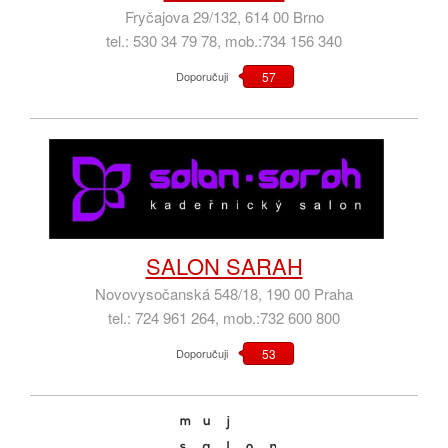
Fryčajova 29/132, 614 00 Brno
tel.: 530 34 79 78, mob.:734 156 340
Doporučuji
57
SALON SARAH
Novovysočanská 548/18, 190 00 Praha
tel.: 724 961 264, mob.:732 600 800
Doporučuji
53