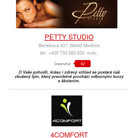
PETTY STUDIO
Benešova 437, 66442 Modřice
tel.: +420 733 283 630, mob.:
Doporučuji
62
O Vaše pohodlí, krásu i zdravý vzhled se postará náš
zkušený tým, který pravidelně prochází odbornými kurzy
a školením.
4COMFORT