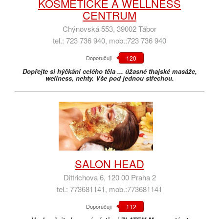
KOSMETICKÉ A WELLNESS
CENTRUM
Chýnovská 553, 39002 Tábor
tel.: 723 736 940, mob.:723 736 940
Doporučuji
120
Dopřejte si hýčkání celého těla ... úžasné thajské masáže,
wellness, nehty. Vše pod jednou střechou.
SALON HEAD
Dittrichova 6, 120 00 Praha 2
tel.: 773681141, mob.:773681141
Doporučuji
112