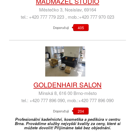
MADMAZEL STUDIO
Městečko 3, Nosislav, 69164
tel.: +420 777 779 223 , mob.:+420 777 970 023
Doporučuji
405
GOLDENHAIR SALON
Minská 8, 616 00 Brno-město
tel.: +420 777 896 090, mob.:+420 777 896 090
Doporučuji
204
Profesionální kadeřnictví, kosmetika a pedikúra v centru
Brna. Provádíme služby nejvyšší kvality za ceny, které si
můžete dovolit! Přijímáme také bez objednání.