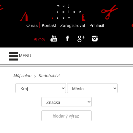
O nás
Kontakt
Zaregistrovat
Přihlásit
BLOG
MENU
Můj salon
>
Kadeřnictví