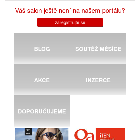
Váš salon ještě není na našem portálu?
zaregistrujte se
BLOG
SOUTĚŽ MĚSÍCE
AKCE
INZERCE
DOPORUČUJEME