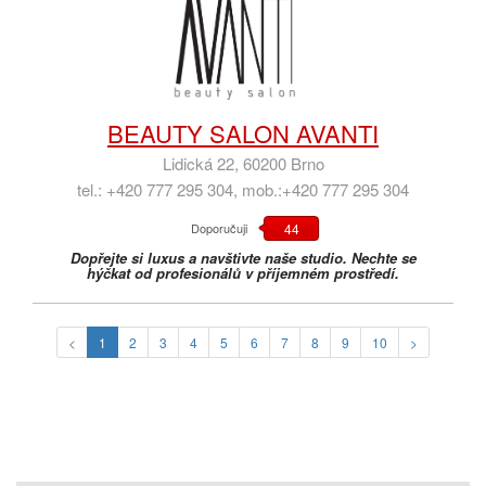
BEAUTY SALON AVANTI
Lidická 22, 60200 Brno
tel.: +420 777 295 304, mob.:+420 777 295 304
Doporučuji
44
Dopřejte si luxus a navštivte naše studio. Nechte se
hýčkat od profesionálů v příjemném prostředí.
<
1
2
3
4
5
6
7
8
9
10
>