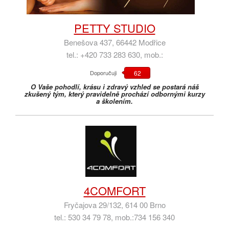
PETTY STUDIO
Benešova 437, 66442 Modřice
tel.: +420 733 283 630, mob.:
Doporučuji
62
O Vaše pohodlí, krásu i zdravý vzhled se postará náš
zkušený tým, který pravidelně prochází odbornými kurzy
a školením.
4COMFORT
Fryčajova 29/132, 614 00 Brno
tel.: 530 34 79 78, mob.:734 156 340