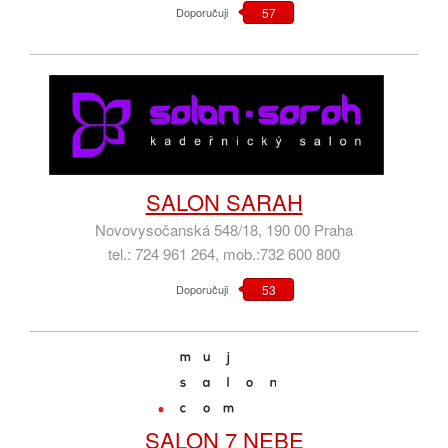
Doporučuji
57
SALON SARAH
Novovysočanská 548/18, 190 00 Praha
tel.: 724 961 264, mob.:732 600 800
Doporučuji
53
SALON 7 NEBE