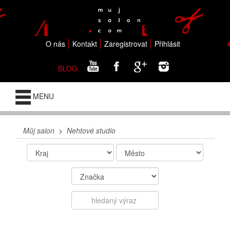
O nás
Kontakt
Zaregistrovat
Přihlásit
BLOG
MENU
Můj salon
>
Nehtové studio