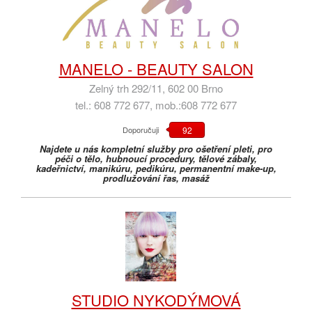
MANELO - BEAUTY SALON
Zelný trh 292/11, 602 00 Brno
tel.: 608 772 677, mob.:608 772 677
Doporučuji
92
Najdete u nás kompletní služby pro ošetření pleti, pro
péči o tělo, hubnoucí procedury, tělové zábaly,
kadeřnictví, manikúru, pedikúru, permanentní make-up,
prodlužování řas, masáž
STUDIO NYKODÝMOVÁ