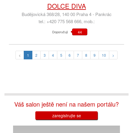
DOLCE DIVA
Budějovická 368/28, 140 00 Praha 4 - Pankrác
tel.: +420 775 568 666, mob.:
Doporučuji
44
<
1
2
3
4
5
6
7
8
9
10
>
Váš salon ještě není na našem portálu?
zaregistrujte se