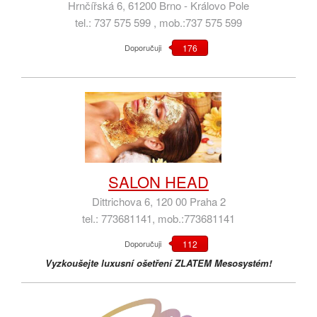
Hrnčířská 6, 61200 Brno - Královo Pole
tel.: 737 575 599 , mob.:737 575 599
Doporučuji
176
SALON HEAD
Dittrichova 6, 120 00 Praha 2
tel.: 773681141, mob.:773681141
Doporučuji
112
Vyzkoušejte luxusní ošetření ZLATEM Mesosystém!