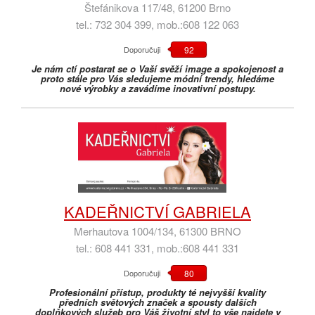
Štefánikova 117/48, 61200 Brno
tel.: 732 304 399, mob.:608 122 063
Doporučuji
92
Je nám ctí postarat se o Vaší svěží image a spokojenost a
proto stále pro Vás sledujeme módní trendy, hledáme
nové výrobky a zavádíme inovativní postupy.
KADEŘNICTVÍ GABRIELA
Merhautova 1004/134, 61300 BRNO
tel.: 608 441 331, mob.:608 441 331
Doporučuji
80
Profesionální přístup, produkty té nejvyšší kvality
předních světových značek a spousty dalších
doplňkových služeb pro Váš životní styl to vše najdete v