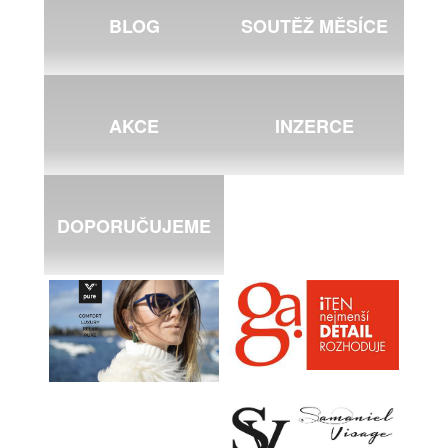
BLOG
SOUTĚŽ MĚSÍCE
AKCE
INZERCE
DOPORUČUJEME