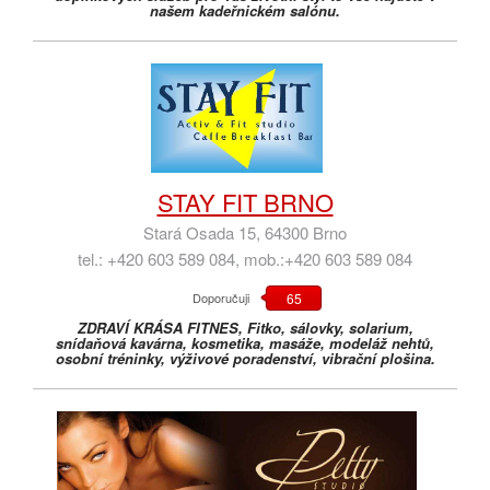
našem kadeřnickém salónu.
STAY FIT BRNO
Stará Osada 15, 64300 Brno
tel.: +420 603 589 084, mob.:+420 603 589 084
Doporučuji
65
ZDRAVÍ KRÁSA FITNES, Fitko, sálovky, solarium,
snídaňová kavárna, kosmetika, masáže, modeláž nehtů,
osobní tréninky, výživové poradenství, vibrační plošina.