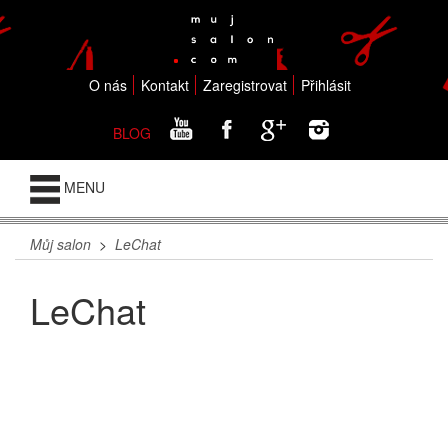
O nás
Kontakt
Zaregistrovat
Přihlásit
BLOG
MENU
Můj salon
>
LeChat
LeChat