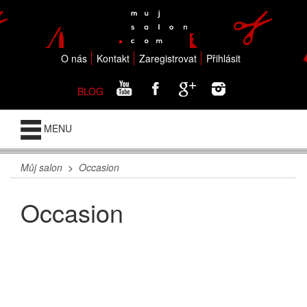
O nás
Kontakt
Zaregistrovat
Přihlásit
BLOG
MENU
Můj salon
>
Occasion
Occasion