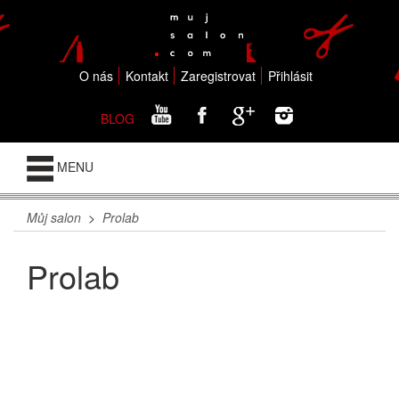
O nás
Kontakt
Zaregistrovat
Přihlásit
BLOG
MENU
Můj salon
>
Prolab
Prolab